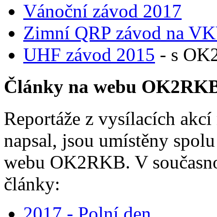
Vánoční závod 2017
Zimní QRP závod na VK
UHF závod 2015
- s OK
Články na webu OK2RK
Reportáže z vysílacích akc
napsal, jsou umístěny spolu
webu OK2RKB. V současnost
články:
2017 - Polní den