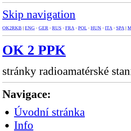
Skip navigation
OK2RKB
|
ENG
·
GER
·
RUS
·
FRA
·
POL
·
HUN
·
ITA
·
SPA
|
M
OK 2 PPK
stránky radioamatérské stan
Navigace:
Úvodní stránka
Info