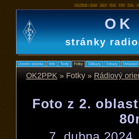
OK2RKB
|
ENG
·
GER
·
RUS
·
FRA
·
POL
·
H
OK
stránky radi
Úvodní stránka
Info
Texty
Fotky
Odkazy
Vzkazy
Ovládání
OK2PPK
» Fotky »
Rádiový orie
Foto z 2. oblas
80
7. dubna 2024, 