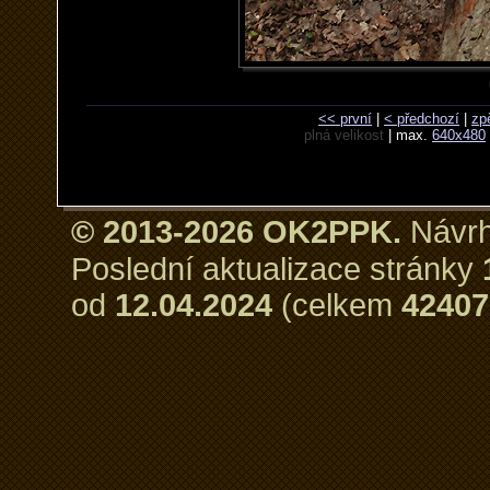
<< první
|
< předchozí
|
zp
plná velikost
| max.
640x480
© 2013-2026 OK2PPK.
Návrh
Poslední aktualizace stránky
od
12.04.2024
(celkem
42407