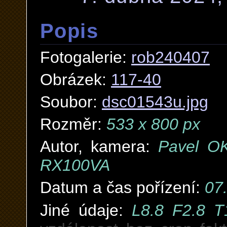
Popis
Fotogalerie:
rob240407
Obrázek:
117-40
Soubor:
dsc01543u.jpg
Rozměr:
533 x 800 px
Autor, kamera:
Pavel O
RX100VA
Datum a čas pořízení:
07
Jiné údaje:
L8.8 F2.8 T