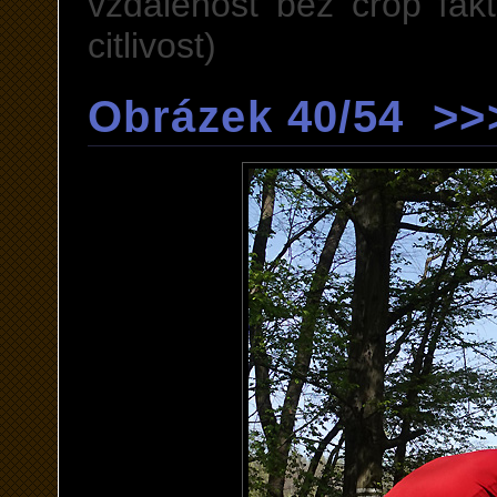
vzdálenost bez crop fakt
citlivost)
Obrázek 40/54 >>