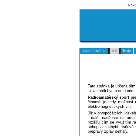
OK2
Úvodní stránka
Info
Texty
Tato stránka je určena těm
je, a chtěli byste se o něm
Radioamatérský sport
pře
činnosti je tedy možnost r
elektromagnetických vln.
Již v prvopočátcích lidské
i další nadšenci na ama
rozšiřujícím se využitím r
schopna zachytit tísňová 
přepravy zpráv selhaly.