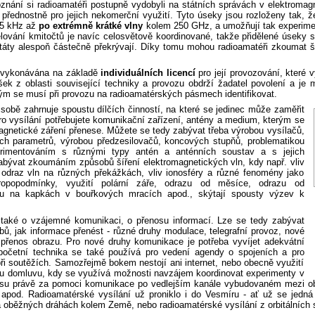
znání si radioamatéři postupně vydobyli na státních správách v elektromag
 přednostně pro jejich nekomerční využití. Tyto úseky jsou rozloženy tak, ž
5 kHz až
po extrémně krátké vlny
kolem 250 GHz, a umožňují tak experimen
lování kmitočtů je navíc celosvětově koordinované, takže přidělené úseky s
áty alespoň částečně překrývají. Díky tomu mohou radioamatéři zkoumat ší
e vykonávána na základě
individuálních licencí
pro její provozování, které 
šek z oblasti související techniky a provozu obdrží žadatel povolení a je
rým se musí při provozu na radioamatérských pásmech identifikovat.
sobě zahrnuje spoustu dílčích činností, na které se jedinec může zaměřit
 Pro vysílání potřebujete komunikační zařízení, antény a medium, kterým se
gnetické záření přenese. Můžete se tedy zabývat třeba výrobou vysílačů,
jich parametrů, výrobou předzesilovačů, koncových stupňů, problematikou
erimentováním s různými typy antén a anténních soustav a s jejich
bývat zkoumáním způsobů šíření elektromagnetických vln, kdy např. vliv
 odraz vln na různých překážkách, vliv ionosféry a různé fenomény jako
ropopodmínky, využití polární záře, odrazu od měsíce, odrazu od
ybu na kapkách v bouřkových mracích apod., skýtají spousty výzev k
 také o vzájemné komunikaci, o přenosu informací. Lze se tedy zabývat
, jak informace přenést - různé druhy modulace, telegrafní provoz, nové
, přenos obrazu. Pro nové druhy komunikace je potřeba vyvíjet adekvátní
početní technika se také používá pro vedení agendy o spojeních a pro
ři soutěžích. Samozřejmě bokem nestojí ani internet, nebo obecně využití
ou domluvu, kdy se využívá možnosti navzájem koordinovat experimenty v
nosu právě za pomoci komunikace po vedlejším kanále vybudovaném mezi 
er apod. Radioamatérské vysílání už proniklo i do Vesmíru - ať už se jedná
 oběžných dráhách kolem Země, nebo radioamatérské vysílání z orbitálních s