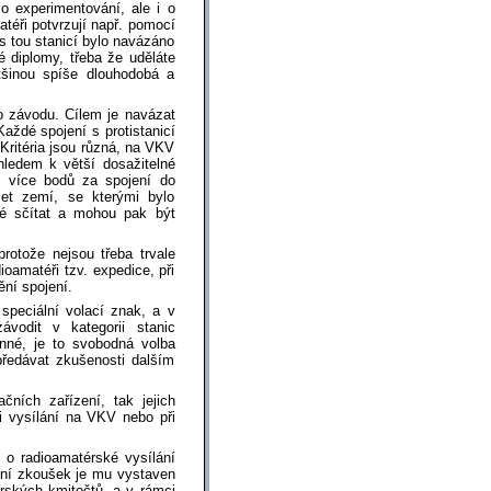
o experimentování, ale i o
téři potvrzují např. pomocí
 s tou stanicí bylo navázáno
 diplomy, třeba že uděláte
tšinou spíše dlouhodobá a
o závodu. Cílem je navázat
ždé spojení s protistanicí
Kritéria jsou různá, na VKV
ledem k větší dosažitelné
, více bodů za spojení do
čet zemí, se kterými bylo
é sčítat a mohou pak být
rotože nejsou třeba trvale
oamatéři tzv. expedice, při
ění spojení.
speciální volací znak, a v
vodit v kategorii stanic
inné, je to svobodná volba
předávat zkušenosti dalším
ních zařízení, tak jejich
i vysílání na VKV nebo při
 o radioamatérské vysílání
ení zkoušek je mu vystaven
rských kmitočtů, a v rámci