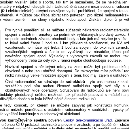
rském vysílání jako o sportu, tak tím je naznačeno, že se nejedná jen 
atéry v nějakých disciplínách. Uskutečněná spojení mezi sebou si radioama
 již i elektronických), kterými navzájem vydají prohlášení, že spojení s tou a
dmínek. A můžete pak třeba sbírat tato potvrzení pro různé radioamatérské
e všemi zeměmi, se členy nějakého klubu apod. Získání diplomů je vě
Pro rychlé poměření sil se můžete zúčastnit některého radioamatérskéh
spojení s ostatními amatéry za podmínek vyhlášených pro daný závod. Ka
se podle podmínek závodu ohodnotí body a kdo jich má nejvíce je vítěz. 
to bývá velmi často 1 bod za 1 km překlenuté vzdálenosti, na KV vzh
vzdálenosti, to může být třeba 1 bod za spojení do okolních zemích
vzdálenějších regionů a často se využívají tzv. násobiče, třeba po
navázáno spojení apod. Výsledky z vybraných závodů se mohou tak
vyhodnoceny třeba za celý rok v rámci nějaké dlouhodobější soutěže.
Navázat spojení s některými místy na zemi může být problematické, p
obydlená a nebo jsou obtížně dostupná. Do takovýchto míst pořádají radi
nichž navazují velké množství spojení s těmi, kdo mají zájem o uskutečn
Část radioamatérů se sdružuje do
radioklubů
. Tyto pak mohou získat 
soutěžích pod ním mohou členové radioklubu spojit své síly a zá
obsluhovaných více operátory. Sdružování do radioklubů ale není pov
iokluby představují určitou možnost, jak případně pracovat s mládeží a 
řívějších dobách to byla běžná náplň činnosti radioklubů.
je tedy koníček, při kterém se můžete zabývat jak konstrukcí komunikač
sti si můžete poměřovat s ostatními radioamatéry v soutěžích. Typicky př
c vysílání kombinuje s outdoorovými aktivitami.
vou kmitočtového spektra
pověřen
Český telekomunikační úřad
. Zájemce
 určenou ČTÚ prokázat technické a provozní znalosti, a po úspěšném slož
o získání pak může požádat o
individuální oprávnění
k využití radioamaté