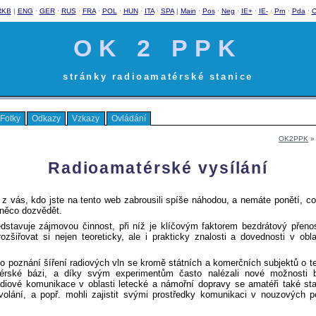
RKB
|
ENG
·
GER
·
RUS
·
FRA
·
POL
·
HUN
·
ITA
·
SPA
|
Main
·
Pos
·
Neg
·
IE+
·
IE-
·
Prn
·
Pda
·
C
OK 2 PPK
stránky radioamatérské stanice
Fotky
Odkazy
Vzkazy
Ovládání
OK2PPK
» 
Radioamatérské vysílání
 z vás, kdo jste na tento web zabrousili spíše náhodou, a nemáte ponětí, co
 něco dozvědět.
dstavuje zájmovou činnost, při níž je klíčovým faktorem bezdrátový přenos
ozšiřovat si nejen teoreticky, ale i prakticky znalosti a dovednosti v obla
ho poznání šíření radiových vln se kromě státních a komerčních subjektů o t
térské bázi, a díky svým experimentům často nalézali nové možnosti 
ádiové komunikace v oblasti letecké a námořní dopravy se amatéři také stal
volání, a popř. mohli zajistit svými prostředky komunikaci v nouzových 