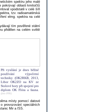
netickém spektru jeho malé
e pokrývají oblasti kmitočtů
tovat vpodstatě v celé šíři
pektra, tzv. radioamatérská
ření elmg. spektra na celé
vydávají tím pověřené státní
 mu přidělen na celém světě
Při vysílání je dnes běžné
používání výpočetní
techniky. (OK2RKB, 2013,
Libor OK2ZO na KV ze
Stolové hory při spojení pro
diplom OK Flóra a fauna.
(foto PPK)
oběma místy pomocí datové
 o provozování speciálních
tanic Mir a ISS.