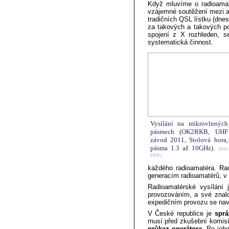
Když mluvíme o radioamaté
vzájemné soutěžení mezi am
tradičních QSL lístku (dnes
za takových a takových po
spojení z X rozhleden, s
systematická činnost.
Vysílání na mikrovlnných
pásmech (OK2RKB, UHF
závod 2011, Stolová hora,
pásma 1.3 až 10GHz).
(foto
PPK)
každého radioamatéra. Rad
generacím radioamatérů, v d
Radioamatérské vysílání 
provozováním, a své znalo
expedičním provozu se naví
V České republice je
sprá
musí před zkušební komisí
průkaz operátora
. Po jeh