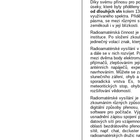
Díky svému přínosu pro po
úseky, které byly přiděleny
od dlouhých vln
kolem 13
využívaného spektra. Přidě
pásma, se mezi různými st
zeměkouli i v její blízkosti.
Radioamatérská činnost j
instituce. Po složení zkou
jedinečný volací znak, kte
Radioamatérské vysílání v 
a dále se v nich rozvíjet.
mezi dvěma body elektroma
přijímačů, zlepšováním je
anténních napáječů, exp
navrhováním. Můžete se za
slunečního záření, ohyb a
sporadická vrstva Es, t
meteoritických stop, oh
rozšiřování vědomostí.
Radiomatérské vysílání je
zkoumáním různých způsobů
digitální způsoby přenosu
software pro počítače. Vý
usnadnění zápisu spojení p
datových sítí pro vzájemn
oblasti bezdrátového pře
sítě, např. chat, dxclust
radioamatérských družic na