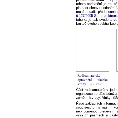
tohoto oprávnění je mu př
platnost obnovit podáním ž
musí uhradit předepsané s
č.127/2005 Sb. o elektron
tabulka je pak uvedena v
kmitočtového spektra koor
Radioamatérské
oprávnění, ukázka
strany 1.
(foto PPK)
Část radioamatérů v jedn
organizace se dále sdružu
zeměmi Evropy, Afriky, Stř
Řadu základních informací
souvisejících s naším k
nepřipomenout především s
vyšších pásmech a často 