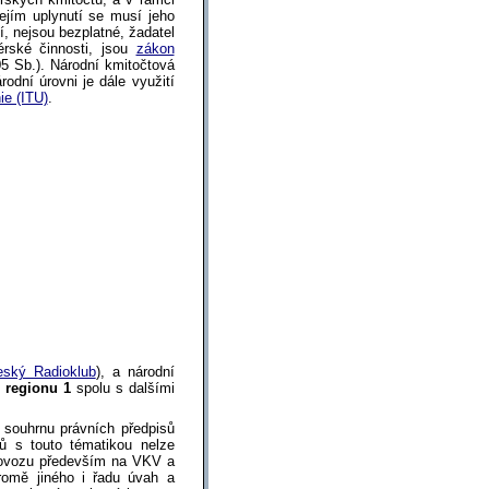
jejím uplynutí se musí jeho
, nejsou bezplatné, žadatel
térské činnosti, jsou
zákon
5 Sb.). Národní kmitočtová
rodní úrovni je dále využití
ie (ITU)
.
eský Radioklub
), a národní
.
regionu 1
spolu s dalšími
 souhrnu právních předpisů
ů s touto tématikou nelze
provozu především na VKV a
romě jiného i řadu úvah a