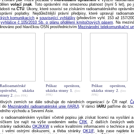
idělen
volací znak
. Toto oprávnění má omezenou platnost (nyní 5 let), po 
ádosti na
ČTÚ
. Úkony, které souvisí se získáním radioamatérského oprávnění
právní poplatky. Nejdůležitější právní předpisy, které upravují radioama
ických komunikacích
a
související vyhlášky
(především vyhl. 153 až 157/200
e
vyhlášce č.105/2010 Sb. o plánu přidělení kmitočtových pásem
. Na meziná
dinováno pod hlavičkou OSN prostřednictvím
Mezinárodní telekomunikační un
Radioamatérské
Průkaz operátora,
Průkaz operátora,
oprávnění, ukázka
ukázka strany 1.
ukázka strany 2.
(foto
(foto
strany 2.
PPK)
PPK)
(foto PPK)
otlivých zemích se dále sdružuje do národních organizací (v ČR např.
Č
jí do
Mezinárodní radioamatérské unie (IARU)
. V rámci
IARU
patříme do tzv
edního východu a Severní Asie.
 o radioamatérském vysílání včetně popisu jak získat licenci na vysílání a
oníčkem lze najít na výše uvedeném webu
ČRK
. Z dalších českých web
tránky radioklubu
OK2KKW
s velice kvalitními informacemi o technice a 
i velmi ostrými diskuzemi, a třeba stránky
OK1IF
, kde zase najdete k