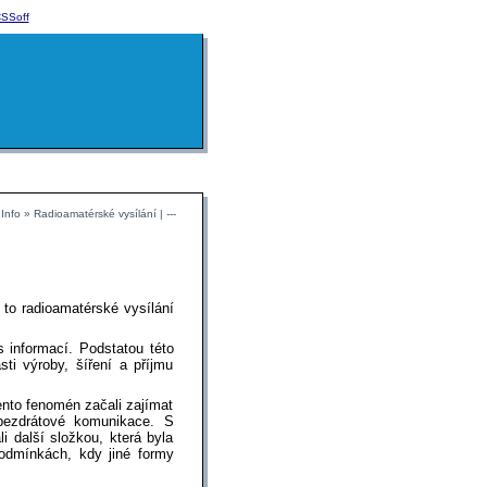
SSoff
Info » Radioamatérské vysílání | ---
 to radioamatérské vysílání
 informací. Podstatou této
sti výroby, šíření a příjmu
ento fenomén začali zajímat
bezdrátové komunikace. S
i další složkou, která byla
podmínkách, kdy jiné formy